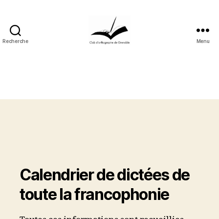
Recherche
Menu
Club
d’orthographe
de
Grenoble
Calendrier de dictées de
toute la francophonie