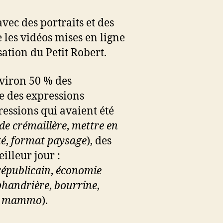
avec des portraits et des
 les vidéos mises en ligne
sation du Petit Robert.
nviron 50 % des
ve des expressions
pressions qui avaient été
de crémaillère
,
mettre en
té
,
format paysage
), des
illeur jour :
républicain
,
économie
phandrière
,
bourrine
,
,
mammo
).