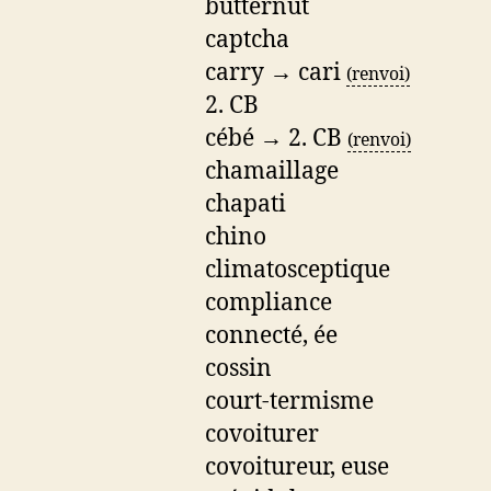
butternut
captcha
carry → cari
(renvoi)
2. CB
cébé → 2. CB
(renvoi)
chamaillage
chapati
chino
climatosceptique
compliance
connecté, ée
cossin
court-termisme
covoiturer
covoitureur, euse