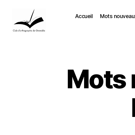
Accueil
Mots nouveaux
Club
d’orthographe
de
Grenoble
Mots 