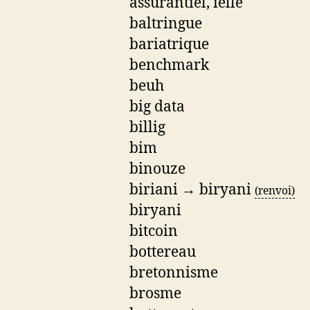
assurantiel, ielle
baltringue
bariatrique
benchmark
beuh
big data
billig
bim
binouze
biriani → biryani
(renvoi)
biryani
bitcoin
bottereau
bretonnisme
brosme