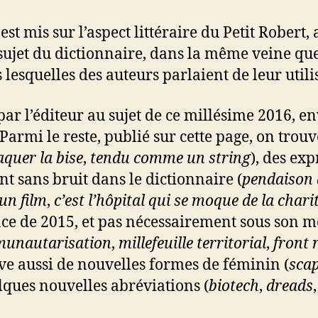
est mis sur l’aspect littéraire du Petit Robert, 
sujet du dictionnaire, dans la même veine que
 lesquelles des auteurs parlaient de leur utili
par l’éditeur au sujet de ce millésime 2016, e
armi le reste, publié sur cette page, on trou
aquer la bise
,
tendu comme un string
), des ex
nt sans bruit dans le dictionnaire (
pendaison 
un film
,
c’est l’hôpital qui se moque de la chari
ce de 2015, et pas nécessairement sous son me
unautarisation
,
millefeuille territorial
,
front 
ve aussi de nouvelles formes de féminin (
sca
lques nouvelles abréviations (
biotech
,
dreads