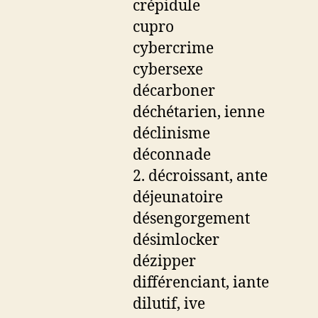
crépidule
cupro
cybercrime
cybersexe
décarboner
déchétarien, ienne
déclinisme
déconnade
2. décroissant, ante
déjeunatoire
désengorgement
désimlocker
dézipper
différenciant, iante
dilutif, ive