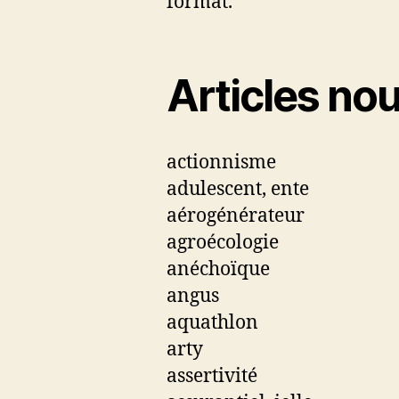
format.
Articles no
actionnisme
adulescent, ente
aérogénérateur
agroécologie
anéchoïque
angus
aquathlon
arty
assertivité